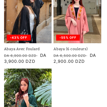
-43% OFF
-55% OFF
Abaya Avec Foulard
Abaya (6 couleurs)
Prix
Prix
DA
Prix
Prix
DA
DA 6,900.00 DZD
DA 6,500.00 DZD
habituel
3,900.00 DZD
soldé
habituel
2,900.00 DZD
soldé