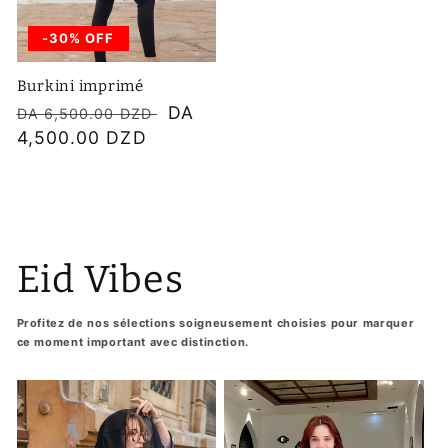
-30% OFF
Burkini imprimé
Prix
Prix
DA
DA 6,500.00 DZD
habituel
4,500.00 DZD
soldé
Eid Vibes
Profitez de nos sélections soigneusement choisies pour marquer
ce moment important avec distinction.