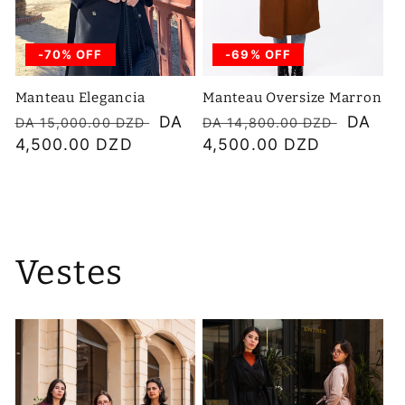
-70% OFF
-69% OFF
Manteau Elegancia
Manteau Oversize Marron
Prix
Prix
DA
Prix
Prix
DA
DA 15,000.00 DZD
DA 14,800.00 DZD
habituel
4,500.00 DZD
soldé
habituel
4,500.00 DZD
soldé
Vestes