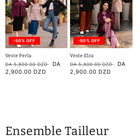
-50% OFF
-50% OFF
Veste Perla
Veste Elza
Prix
Prix
DA
Prix
Prix
DA
DA 5,800.00 DZD
DA 5,800.00 DZD
habituel
2,900.00 DZD
soldé
habituel
2,900.00 DZD
soldé
Ensemble Tailleur