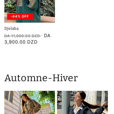
-64% OFF
Djelaba
Prix
Prix
DA
DA 11,000.00 DZD
habituel
3,900.00 DZD
soldé
Automne-Hiver