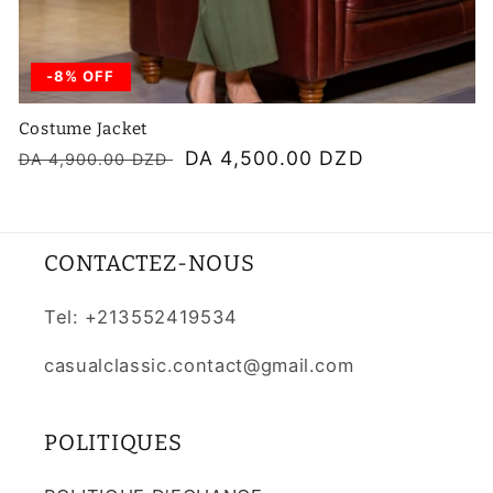
-8% OFF
Costume Jacket
Prix
Prix
DA 4,500.00 DZD
DA 4,900.00 DZD
habituel
soldé
CONTACTEZ-NOUS
Tel: +213552419534
casualclassic.contact@gmail.com
POLITIQUES