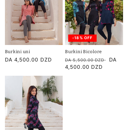
-18% OFF
Burkini uni
Burkini Bicolore
Prix
DA 4,500.00 DZD
Prix
Prix
DA
DA 5,500.00 DZD
habituel
habituel
4,500.00 DZD
soldé