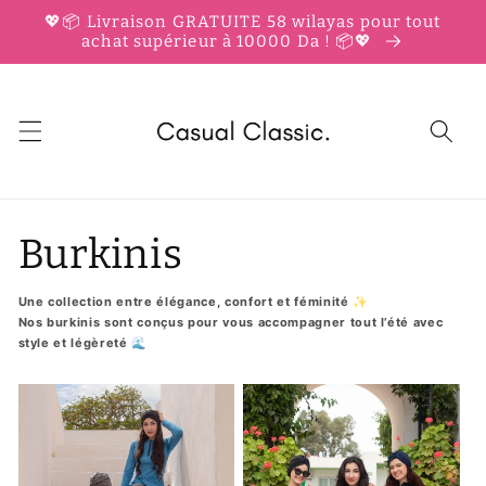
et
💖📦 Livraison GRATUITE 58 wilayas pour tout
passer
achat supérieur à 10000 Da ! 📦💖
au
contenu
Burkinis
Une collection entre élégance, confort et féminité ✨
Nos burkinis sont conçus pour vous accompagner tout l’été avec
style et légèreté 🌊