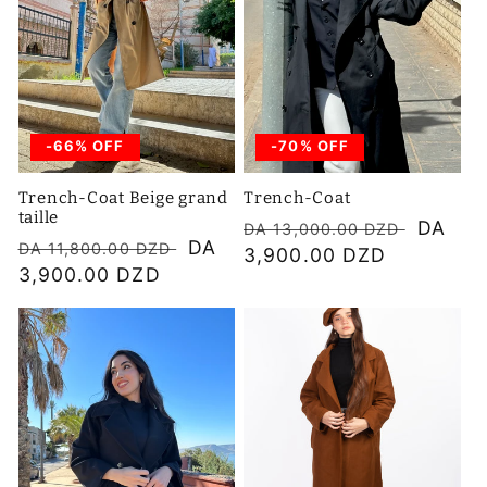
-66% OFF
-70% OFF
Trench-Coat Beige grand
Trench-Coat
taille
Prix
Prix
DA
DA 13,000.00 DZD
Prix
Prix
DA
DA 11,800.00 DZD
habituel
3,900.00 DZD
soldé
habituel
3,900.00 DZD
soldé