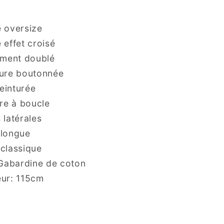
 oversize
 effet croisé
ement doublé
ure boutonnée
ceinturée
re à boucle
 latérales
longue
classique
 Gabardine de coton
ur: 115cm