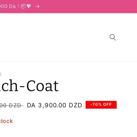
000 Da ! 📦💖
C
nch-Coat
Prix
DA 3,900.00 DZD
-70% OFF
.00 DZD
soldé
stock