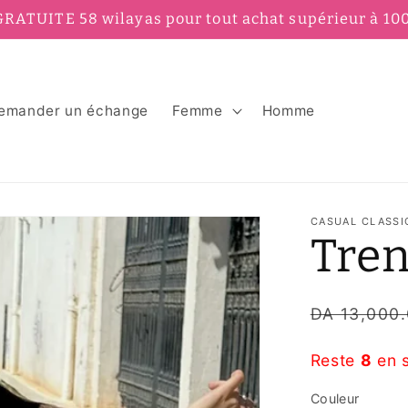
GRATUITE 58 wilayas pour tout achat supérieur à 10
emander un échange
Femme
Homme
CASUAL CLASSI
Tre
Prix
DA 13,000
habituel
Reste
8
en 
Couleur