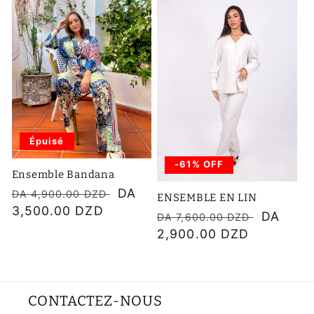
c
t
i
o
n
Épuisé
-61% OFF
:
Ensemble Bandana
Prix
Prix
DA
DA 4,900.00 DZD
ENSEMBLE EN LIN
habituel
3,500.00 DZD
soldé
Prix
Prix
DA
DA 7,600.00 DZD
habituel
2,900.00 DZD
soldé
CONTACTEZ-NOUS