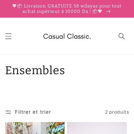
et
💖📦 Livraison GRATUITE 58 wilayas pour tout
passer
achat supérieur à 10000 Da ! 📦💖
au
contenu
C
Ensembles
o
l
l
Filtrer et trier
2 produits
e