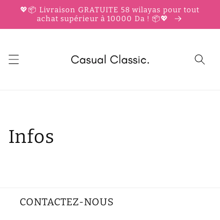
et
💖📦 Livraison GRATUITE 58 wilayas pour tout
passer
achat supérieur à 10000 Da ! 📦💖
au
contenu
Infos
CONTACTEZ-NOUS