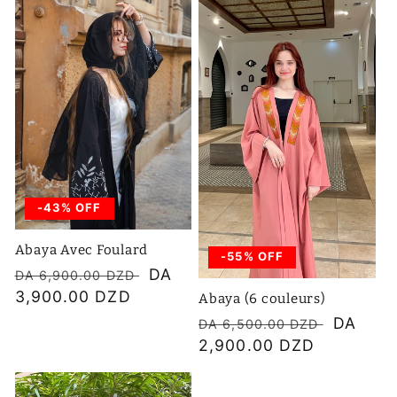
c
t
i
o
n
-43% OFF
:
Abaya Avec Foulard
-55% OFF
Prix
Prix
DA
DA 6,900.00 DZD
habituel
3,900.00 DZD
soldé
Abaya (6 couleurs)
Prix
Prix
DA
DA 6,500.00 DZD
habituel
2,900.00 DZD
soldé