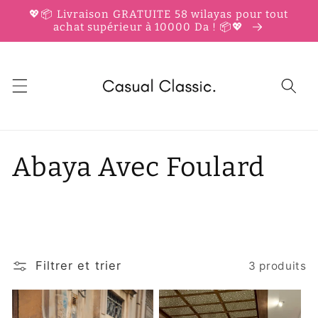
et
💖📦 Livraison GRATUITE 58 wilayas pour tout
passer
achat supérieur à 10000 Da ! 📦💖
au
contenu
C
Abaya Avec Foulard
o
l
l
Filtrer et trier
3 produits
e