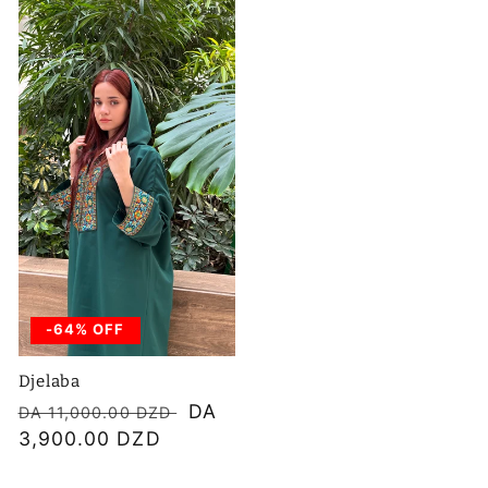
-64% OFF
Djelaba
Prix
Prix
DA
DA 11,000.00 DZD
habituel
3,900.00 DZD
soldé