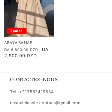
Épuisé
ABAYA SAMAR
Prix
Prix
DA
DA 6,800.00 DZD
habituel
2,900.00 DZD
soldé
CONTACTEZ-NOUS
Tel: +213552419534
casualclassic.contact@gmail.com