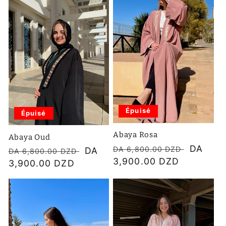
c
t
i
o
n
Épuisé
Épuisé
:
Abaya Rosa
Abaya Oud
Prix
Prix
DA
DA 6,800.00 DZD
Prix
Prix
DA
DA 6,800.00 DZD
habituel
3,900.00 DZD
soldé
habituel
3,900.00 DZD
soldé