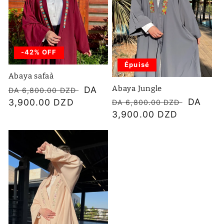
-42% OFF
Épuisé
Abaya safaà
Abaya Jungle
Prix
Prix
DA
DA 6,800.00 DZD
Prix
Prix
DA
habituel
3,900.00 DZD
soldé
DA 6,800.00 DZD
habituel
3,900.00 DZD
soldé