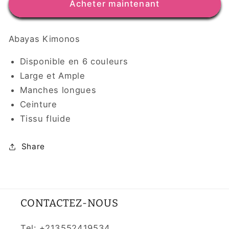
Acheter maintenant
couleurs)
couleurs)
Abayas Kimonos
Disponible en 6 couleurs
Large et Ample
Manches longues
Ceinture
Tissu fluide
Share
CONTACTEZ-NOUS
Tel: +213552419534