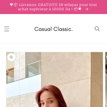
et
💖📦 Livraison GRATUITE 58 wilayas pour tout
passer
achat supérieur à 10000 Da ! 📦💖
au
contenu
Passer aux
informations
produits