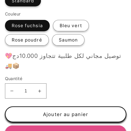
Standard
Couleur
Rose fuchsia
Bleu vert
Rose poudré
Saumon
💖توصيل مجاني لكل طلبية تتجاوز 10.000دج
🚚📦
Quantité
Réduire
Augmenter
la
la
quantité
quantité
de
de
Ajouter au panier
Abaya
Abaya
(6
(6