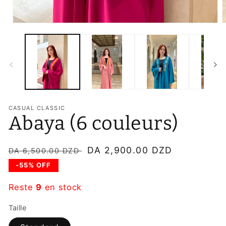
O
Ouvrir
l
le
m
média
2
1
d
dans
u
une
f
fenêtre
m
modale
CASUAL CLASSIC
Abaya (6 couleurs)
Prix
Prix
DA 2,900.00 DZD
DA 6,500.00 DZD
habituel
soldé
-55% OFF
Reste
9
en stock
Taille