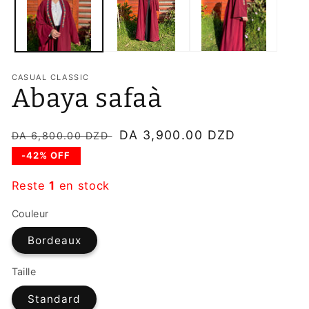
modale
u
f
m
CASUAL CLASSIC
Abaya safaà
Prix
Prix
DA 3,900.00 DZD
DA 6,800.00 DZD
habituel
soldé
-42% OFF
Reste
1
en stock
Couleur
Bordeaux
Taille
Standard