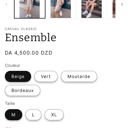
une
u
fenêtre
f
modale
m
CASUAL CLASSIC
Ensemble
Prix
DA 4,500.00 DZD
habituel
Couleur
Beige
Vert
Moutarde
Bordeaux
Taille
M
L
XL