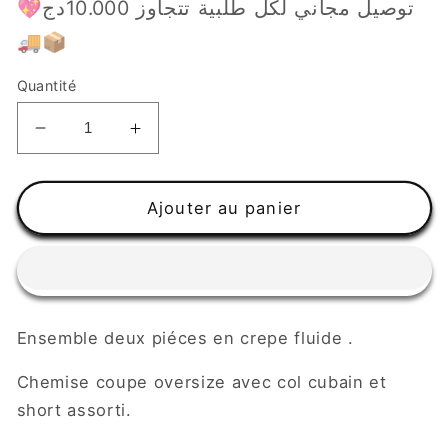
💖توصيل مجاني لكل طلبية تتجاوز 10.000دج
🚚📦
Quantité
Réduire
Augmenter
la
la
quantité
quantité
de
de
Ajouter au panier
Ensemble
Ensemble
Ensemble deux piéces en crepe fluide .
Chemise coupe oversize avec col cubain et
short assorti.