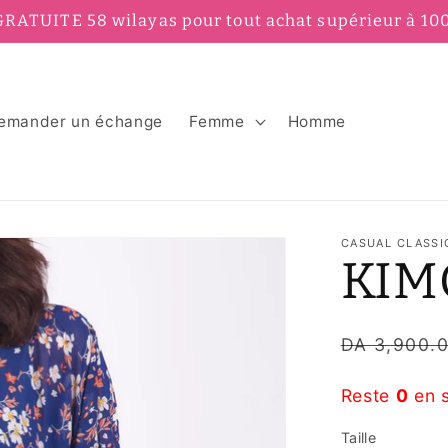
GRATUITE 58 wilayas pour tout achat supérieur à 10
emander un échange
Femme
Homme
CASUAL CLASSI
KIM
Prix
DA 3,900.
habituel
Reste
0
en 
Taille