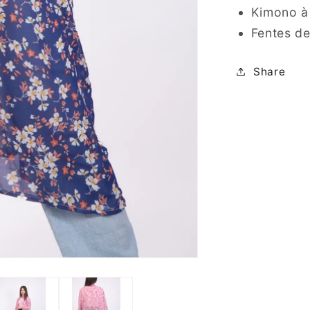
Kimono à 
Fentes d
Share