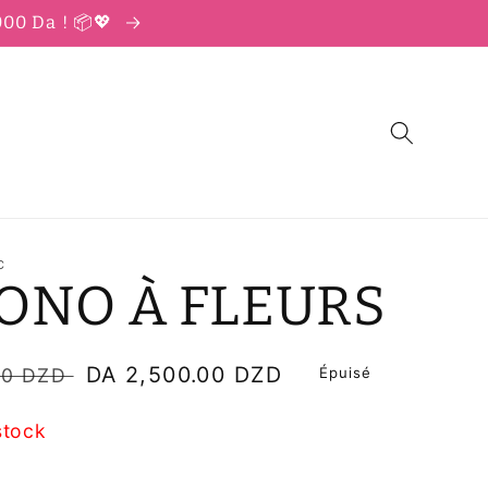
000 Da ! 📦💖
C
ONO À FLEURS
Prix
DA 2,500.00 DZD
00 DZD
Épuisé
soldé
stock