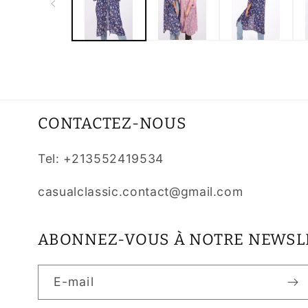
une
fenêtre
modale
CONTACTEZ-NOUS
Tel: +213552419534
casualclassic.contact@gmail.com
ABONNEZ-VOUS À NOTRE NEWSL
E-mail