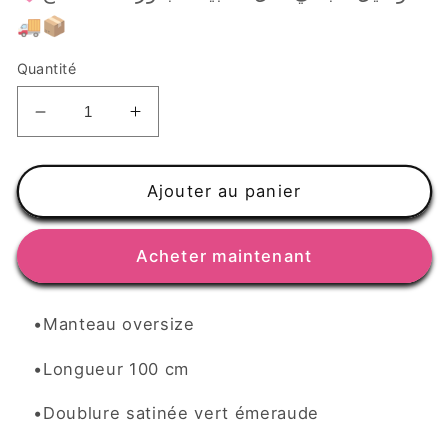
🚚📦
Quantité
Réduire
Augmenter
la
la
quantité
quantité
de
de
Ajouter au panier
Manteau
Manteau
Oversize
Oversize
Acheter maintenant
Marron
Marron
•
Manteau oversize
•
Longueur 100 cm
•
Doublure satinée vert émeraude