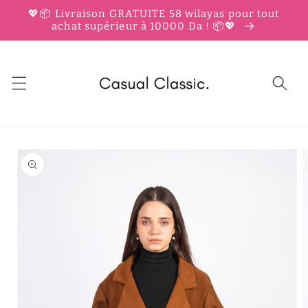
et
💖📦 Livraison GRATUITE 58 wilayas pour tout
passer
achat supérieur à 10000 Da ! 📦💖
au
contenu
Passer aux
informations
produits