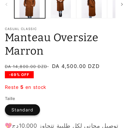
une
u
fenêtre
f
modale
m
CASUAL CLASSIC
Manteau Oversize
Marron
Prix
Prix
DA 4,500.00 DZD
DA 14,800.00 DZD
habituel
soldé
-69% OFF
Reste
5
en stock
Taille
Standard
💖توصيل مجاني لكل طلبية تتجاوز 10.000دج